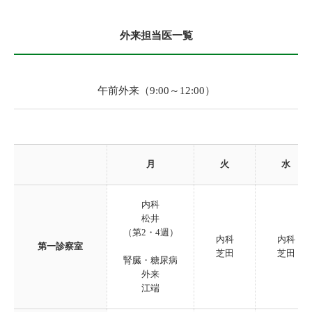
外来担当医一覧
午前外来（9:00～12:00）
月
火
水
内科
松井
（第2・4週）
内科
内科
第一診察室
芝田
芝田
腎臓・糖尿病
外来
江端