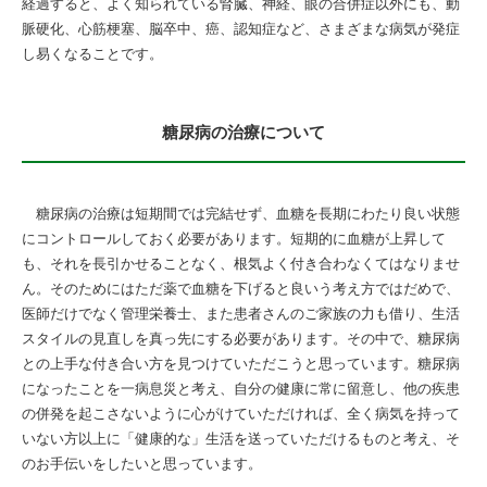
経過すると、よく知られている腎臓、神経、眼の合併症以外にも、動
脈硬化、心筋梗塞、脳卒中、癌、認知症など、さまざまな病気が発症
し易くなることです。
糖尿病の治療について
糖尿病の治療は短期間では完結せず、血糖を長期にわたり良い状態
にコントロールしておく必要があります。短期的に血糖が上昇して
も、それを長引かせることなく、根気よく付き合わなくてはなりませ
ん。そのためにはただ薬で血糖を下げると良いう考え方ではだめで、
医師だけでなく管理栄養士、また患者さんのご家族の力も借り、生活
スタイルの見直しを真っ先にする必要があります。その中で、糖尿病
との上手な付き合い方を見つけていただこうと思っています。糖尿病
になったことを一病息災と考え、自分の健康に常に留意し、他の疾患
の併発を起こさないように心がけていただければ、全く病気を持って
いない方以上に「健康的な」生活を送っていただけるものと考え、そ
のお手伝いをしたいと思っています。