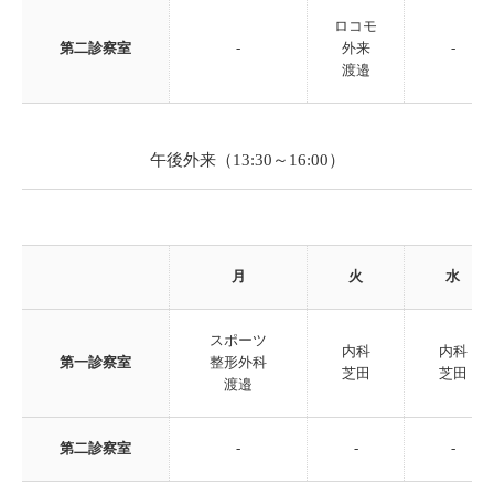
ロコモ
第二診察室
-
外来
-
渡邉
午後外来（13:30～16:00）
月
火
水
スポーツ
内科
内科
第一診察室
整形外科
芝田
芝田
渡邉
第二診察室
-
-
-