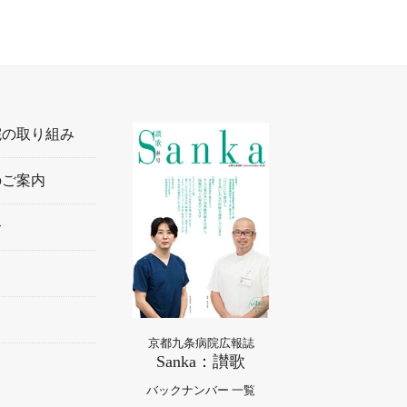
院の取り組み
のご案内
介
京都九条病院広報誌
Sanka：讃歌
バックナンバー 一覧