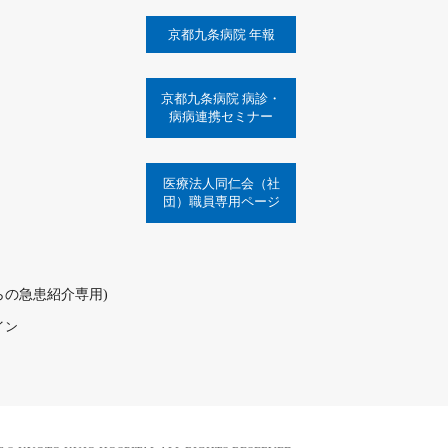
京都九条病院 年報
京都九条病院 病診・
病病連携セミナー
医療法人同仁会（社
団）職員専用ページ
療機関からの急患紹介専用)
イン