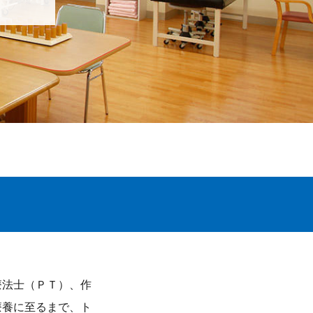
療法士（ＰＴ）、作
療養に至るまで、ト