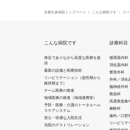
京都九条病院トップページ
こんな病院です
リハ
こんな病院です
診療科目
身近でありながら高度な医療を提
循環器内科
供
消化器内科
最新の設備と医療技術
整形外科
リハビリテーション（急性期から
外科／消化
維持期まで）
脳神経外科
チーム医療の推進
救急科
地域医療の推進（地域連携室）
高度救急集
予防・医療・介護のトータルヘル
麻酔科
スケアシステム
歯科／口腔
安心・快適な入院生活
リハビリテ
当院のゲストリレーション