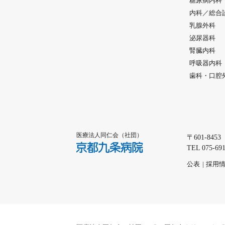
糖尿病内科
内科／総合
乳腺外科
泌尿器科
腎臓内科
呼吸器内科
歯科・口腔
医療法人同仁会（社団）
〒601-845
京都九条病院
TEL 075-
公表
採用